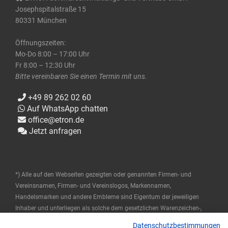
Josephspitalstraße 15
80331 München
Öffnungszeiten:
Mo-Do 8:00 – 17:00 Uhr
Fr 8:00 – 12:30 Uhr
Bitte vereinbaren Sie einen Termin mit uns.
+49 89 262 02 60
Auf WhatsApp chatten
office@etron.de
Jetzt anfragen
*) Alle auf den Webseiten gezeigten oder genannten Firmen- und
Vereinsnamen, Firmen- und Vereinslogos, Markennamen,
Handelsmarken und andere Embleme sind Eigentum der jeweiligen
Inhaber und unterliegen als solche dem gesetzlichen Warenzeichen-,
Marken- und patentrechtlichen Schutz. Diese Namen werden hier nur
Datenschutzbestimmungen