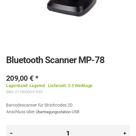
Skip
to
the
Bluetooth Scanner MP-78
beginning
of
the
images
209,00 €
gallery
Lagerstand:
Lagernd
Lieferzeit:
3-5 Werktage
SKU
2110000037659
Barcodescanner für Strichcodes 2D
Anschluss über
USB
Übertragungsstation