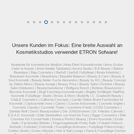
Unsere Kunden im Fokus: Eine breite Auswahl an
Kosmetikstudios verwendet ETRON Sofware!
Akademie für kosmetische Medizin | Anita Eberl Kosmetikstube | Anna Gruber
J’ador la beaute | Anna Natalia Tabatabai | Aurora Studio | B.B Beauty | Babsis
Beautique | Baju Cosmetics | Barfuß | barfuß Fußpflege | Beata Kolodziej |
Beauteam Kosmetik | Beauthena | Beautiful Balance | Beauty & Care | Beauty &
Soul Kosmetik | Beauty Atelier Fuchs Alexandra | Beauty by KG | Beauty Concept
by Didem Alimci | Beauty lounge | Beauty Prive | Beauty Salon Christine | Beauty
Salon Edelweiss | Beautymanufactur | Belfigura Resch | Bettinas Beautyecke |
Biocome Kosmetik | Birgit Fasching Kosmetikstudio | Brigitte Schillinger VitalPlus
Kosmetik-Fußpflege- Studio | Brows & More | Butterfly | C. Gradwohl Beauty |
CA&LE Cosmetics | California Concepts | Carolin Übleis-Braml Fachinstitut für
Kosmetik | Citykosmetik Irene | Clarins | Cosme-A Kosmetik | Cosmetic brigitte |
Cosmetic Claudia | Cosmetik Thaler | cosmetrix Friedl | COSO Cosmetics |
Daniela Wolf | Dani’s Beautystüberl | Der JUNGbrunnen | Dr. Felicitas Cakmak |
E.K.A.D. Kosmetik | Edith Steinkellner von Kopf bis Fuss | Egger Cosmetics | Elite
Cosmetix KG Crystal Nails | Estetica Perfect Beauty | Evero Kosmetik | Exotic
Nails | Fachinstitut Winkler | Fingernagelstudio Pretty Nails | Fräulein Hübsch
Ästhetik | Fußkleid | Fußmetik | Fusspflege Amtmann | Fußpflege Prikerschnig |
Golden Studio | Green Lifestyle | Hair & Nail Lounge | Hand & Fusspflege Gartner