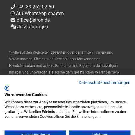
+49 89 262 02 60
Auf WhatsApp chatten
office@etron.de
Jetzt anfragen
*) Alle auf den Webseiten gezeigten oder genannten Firmen- und
Vereinsnamen, Firmen- und Vereinslogos, Markennamen,
Handelsmarken und andere Embleme sind Eigentum der jeweiligen
Inhaber und unterliegen als solche dem gesetzlichen Warenzeichen-,
Marken- und patentrechtlichen Schutz. Diese Namen werden hier nur
Datenschutzbestimmungen
verwendet, um die Produkte zu beschreiben oder zu identifizieren, und
stellen keine Zugehörigkeit durch die Markeninhaber dar.
Wir verwenden Cookies
Wir können diese zur Analyse unserer Besucherdaten platzieren, um unsere
© 2025 ETRON Softwareentwicklungs- und Vertriebs GmbH
Webseite zu verbessern, personalisierte Inhalte anzuzeigen und Ihnen ein
großartiges Webseiten-Erlebnis zu bieten. Für weitere Informationen zu den
Impressum
Datenschutz
AGB
von uns verwendeten Cookies öffnen Sie die Einstellungen.
|
|