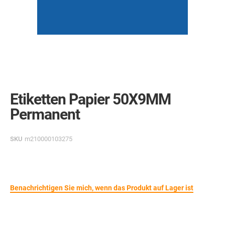
Skip
to
the
Etiketten Papier 50X9MM
beginning
of
Permanent
the
images
gallery
SKU
m210000103275
Benachrichtigen Sie mich, wenn das Produkt auf Lager ist