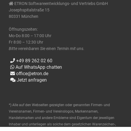
ETRON Softwareentwicklungs- und Vertriebs GmbH
Josephspitalstraße 15
80331 München
Öffnungszeiten:
Mo-Do 8:00 – 17:00 Uhr
Fr 8:00 – 12:30 Uhr
Bitte vereinbaren Sie einen Termin mit uns.
+49 89 262 02 60
Auf WhatsApp chatten
office@etron.de
Jetzt anfragen
*) Alle auf den Webseiten gezeigten oder genannten Firmen- und
Vereinsnamen, Firmen- und Vereinslogos, Markennamen,
Handelsmarken und andere Embleme sind Eigentum der jeweiligen
Inhaber und unterliegen als solche dem gesetzlichen Warenzeichen-,
Marken- und patentrechtlichen Schutz. Diese Namen werden hier nur