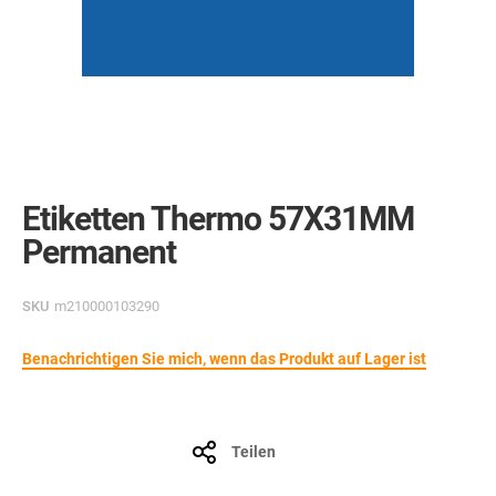
Skip
to
the
Etiketten Thermo 57X31MM
beginning
of
Permanent
the
images
gallery
SKU
m210000103290
Benachrichtigen Sie mich, wenn das Produkt auf Lager ist
Teilen