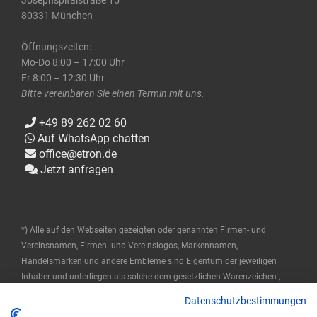
Josephspitalstraße 15
80331 München
Öffnungszeiten:
Mo-Do 8:00 – 17:00 Uhr
Fr 8:00 – 12:30 Uhr
Bitte vereinbaren Sie einen Termin mit uns.
+49 89 262 02 60
Auf WhatsApp chatten
office@etron.de
Jetzt anfragen
*) Alle auf den Webseiten gezeigten oder genannten Firmen- und
Vereinsnamen, Firmen- und Vereinslogos, Markennamen,
Handelsmarken und andere Embleme sind Eigentum der jeweiligen
Inhaber und unterliegen als solche dem gesetzlichen Warenzeichen-,
Marken- und patentrechtlichen Schutz. Diese Namen werden hier nur
Datenschutzbestimmungen
verwendet, um die Produkte zu beschreiben oder zu identifizieren, und