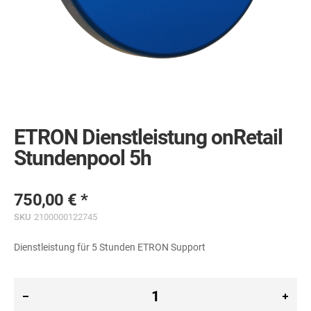
Skip
to
the
ETRON Dienstleistung onRetail
beginning
of
Stundenpool 5h
the
images
gallery
750,00 €
SKU
2100000122745
Dienstleistung für 5 Stunden ETRON Support