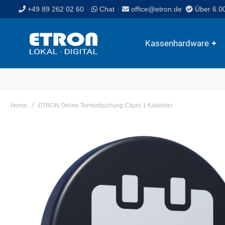
+49 89 262 02 60
Chat
office@etron.de
Über 6.0
Kassenhardware
Home
ETRON Online Terminbuchung Cituro 1 Kalender
Skip
to
the
end
of
the
images
gallery