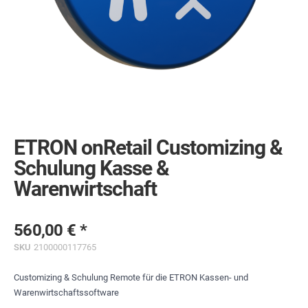
Skip
to
the
ETRON onRetail Customizing &
beginning
of
Schulung Kasse &
the
Warenwirtschaft
images
gallery
560,00 €
SKU
2100000117765
Customizing & Schulung Remote für die ETRON Kassen- und
Warenwirtschaftssoftware