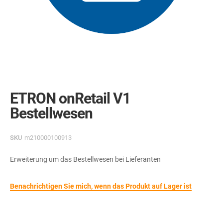
Skip
to
the
ETRON onRetail V1
beginning
of
Bestellwesen
the
images
gallery
SKU
m210000100913
Erweiterung um das Bestellwesen bei Lieferanten
Benachrichtigen Sie mich, wenn das Produkt auf Lager ist