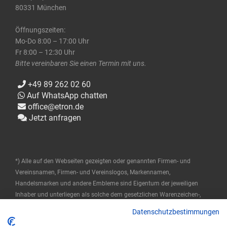
80331 München
Öffnungszeiten:
Mo-Do 8:00 – 17:00 Uhr
Fr 8:00 – 12:30 Uhr
Bitte vereinbaren Sie einen Termin mit uns.
+49 89 262 02 60
Auf WhatsApp chatten
office@etron.de
Jetzt anfragen
*) Alle auf den Webseiten gezeigten oder genannten Firmen- und
Vereinsnamen, Firmen- und Vereinslogos, Markennamen,
Handelsmarken und andere Embleme sind Eigentum der jeweiligen
Inhaber und unterliegen als solche dem gesetzlichen Warenzeichen-,
Marken- und patentrechtlichen Schutz. Diese Namen werden hier nur
Datenschutzbestimmungen
verwendet, um die Produkte zu beschreiben oder zu identifizieren, und