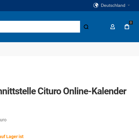
Deutschland
0
Suche
Mein Konto
ittstelle Cituro Online-Kalender
turo
uf Lager ist