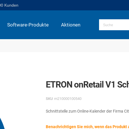
00 Kunden
Software-Produkte
Aktionen
ETRON onRetail V1 Schn
SKU
m210000100540
Schnittstelle zum Online-Kalender der Firma Ci
Benachrichtigen Sie mich, wenn das Produkt a