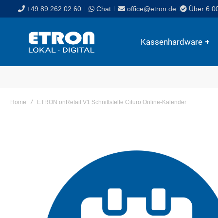
+49 89 262 02 60
Chat
office@etron.de
Über 6.0
Kassenhardware
Home
ETRON onRetail V1 Schnittstelle Cituro Online-Kalender
Skip
to
the
end
of
the
images
gallery