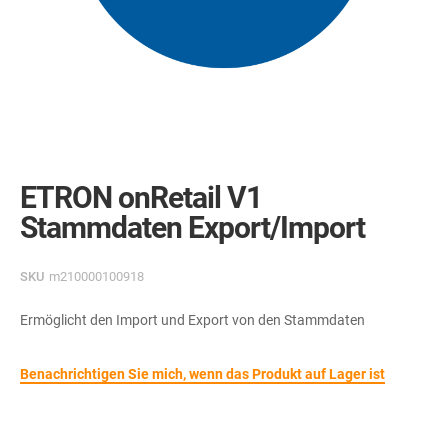
Skip
to
the
ETRON onRetail V1
beginning
of
Stammdaten Export/Import
the
images
gallery
SKU
m210000100918
Ermöglicht den Import und Export von den Stammdaten
Benachrichtigen Sie mich, wenn das Produkt auf Lager ist