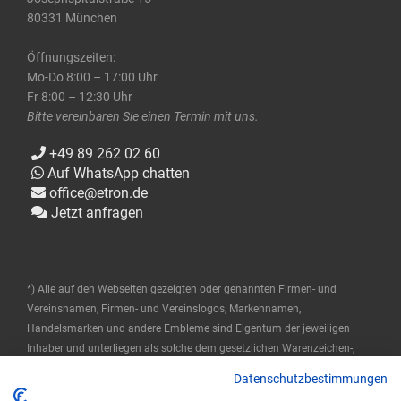
80331 München
Öffnungszeiten:
Mo-Do 8:00 – 17:00 Uhr
Fr 8:00 – 12:30 Uhr
Bitte vereinbaren Sie einen Termin mit uns.
+49 89 262 02 60
Auf WhatsApp chatten
office@etron.de
Jetzt anfragen
*) Alle auf den Webseiten gezeigten oder genannten Firmen- und
Vereinsnamen, Firmen- und Vereinslogos, Markennamen,
Handelsmarken und andere Embleme sind Eigentum der jeweiligen
Inhaber und unterliegen als solche dem gesetzlichen Warenzeichen-,
Marken- und patentrechtlichen Schutz. Diese Namen werden hier nur
Datenschutzbestimmungen
verwendet, um die Produkte zu beschreiben oder zu identifizieren, und