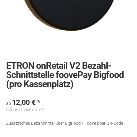
Skip
to
the
ETRON onRetail V2 Bezahl-
beginning
of
Schnittstelle foovePay Bigfood
the
(pro Kassenplatz)
images
gallery
12,00 €
ab
SKU
m210000101077
Zusätzliches Bezahlmittel über BigFood / Foove über QR-Code