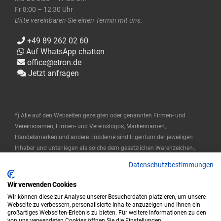
Fr 8:00 – 12:30 Uhr
Bitte vereinbaren Sie einen Termin mit uns.
+49 89 262 02 60
Auf WhatsApp chatten
office@etron.de
Jetzt anfragen
*) Alle auf den Webseiten gezeigten oder genannten Firmen- und
Vereinsnamen, Firmen- und Vereinslogos, Markennamen,
Handelsmarken und andere Embleme sind Eigentum der jeweiligen
Inhaber und unterliegen als solche dem gesetzlichen Warenzeichen-,
Marken- und patentrechtlichen Schutz. Diese Namen werden hier nur
Datenschutzbestimmungen
verwendet, um die Produkte zu beschreiben oder zu identifizieren, und
stellen keine Zugehörigkeit durch die Markeninhaber dar.
Wir verwenden Cookies
Wir können diese zur Analyse unserer Besucherdaten platzieren, um unsere
© 2025 ETRON Softwareentwicklungs- und Vertriebs GmbH
Webseite zu verbessern, personalisierte Inhalte anzuzeigen und Ihnen ein
großartiges Webseiten-Erlebnis zu bieten. Für weitere Informationen zu den
von uns verwendeten Cookies öffnen Sie die Einstellungen.