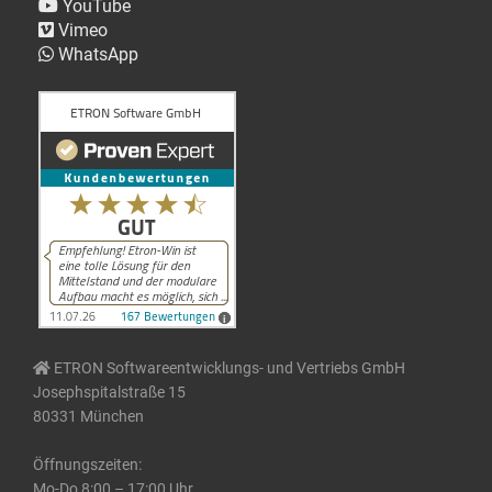
YouTube
Vimeo
WhatsApp
ETRON Softwareentwicklungs- und Vertriebs GmbH
Josephspitalstraße 15
80331 München
Öffnungszeiten:
Mo-Do 8:00 – 17:00 Uhr