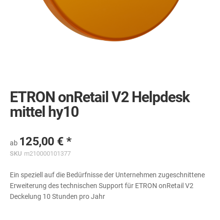
Skip
to
the
ETRON onRetail V2 Helpdesk
beginning
of
mittel hy10
the
images
gallery
125,00 €
ab
SKU
m210000101377
Ein speziell auf die Bedürfnisse der Unternehmen zugeschnittene
Erweiterung des technischen Support für ETRON onRetail V2
Deckelung 10 Stunden pro Jahr