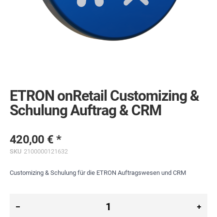
Skip
to
the
ETRON onRetail Customizing &
beginning
of
Schulung Auftrag & CRM
the
images
gallery
420,00 €
SKU
2100000121632
Customizing & Schulung für die ETRON Auftragswesen und CRM