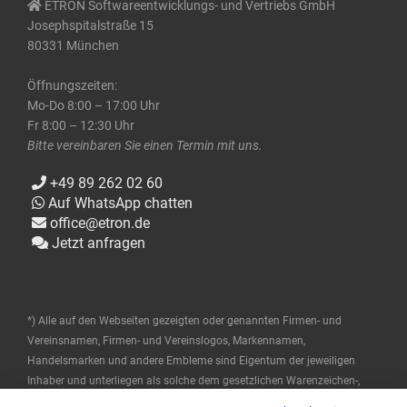
ETRON Softwareentwicklungs- und Vertriebs GmbH
Josephspitalstraße 15
80331 München
Öffnungszeiten:
Mo-Do 8:00 – 17:00 Uhr
Fr 8:00 – 12:30 Uhr
Bitte vereinbaren Sie einen Termin mit uns.
+49 89 262 02 60
Auf WhatsApp chatten
office@etron.de
Jetzt anfragen
*) Alle auf den Webseiten gezeigten oder genannten Firmen- und
Vereinsnamen, Firmen- und Vereinslogos, Markennamen,
Handelsmarken und andere Embleme sind Eigentum der jeweiligen
Inhaber und unterliegen als solche dem gesetzlichen Warenzeichen-,
Marken- und patentrechtlichen Schutz. Diese Namen werden hier nur