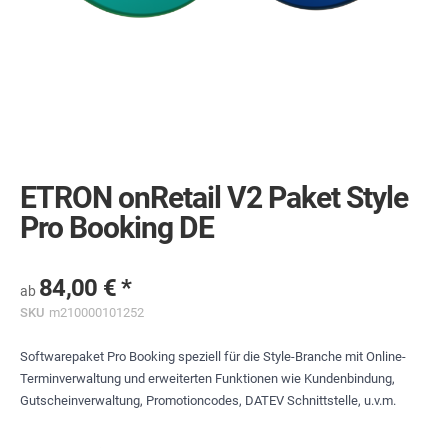
Skip
to
the
ETRON onRetail V2 Paket Style
beginning
of
Pro Booking DE
the
images
gallery
84,00 €
ab
SKU
m210000101252
Softwarepaket Pro Booking speziell für die Style-Branche mit Online-
Terminverwaltung und erweiterten Funktionen wie Kundenbindung,
Gutscheinverwaltung, Promotioncodes, DATEV Schnittstelle, u.v.m.