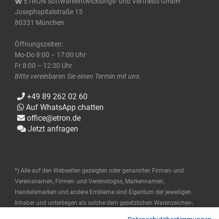
ETRON Softwareentwicklungs- und Vertriebs GmbH
Josephspitalstraße 15
80331 München
Öffnungszeiten:
Mo-Do 8:00 – 17:00 Uhr
Fr 8:00 – 12:30 Uhr
Bitte vereinbaren Sie einen Termin mit uns.
+49 89 262 02 60
Auf WhatsApp chatten
office@etron.de
Jetzt anfragen
*) Alle auf den Webseiten gezeigten oder genannten Firmen- und
Vereinsnamen, Firmen- und Vereinslogos, Markennamen,
Handelsmarken und andere Embleme sind Eigentum der jeweiligen
Inhaber und unterliegen als solche dem gesetzlichen Warenzeichen-,
Marken- und patentrechtlichen Schutz. Diese Namen werden hier nur