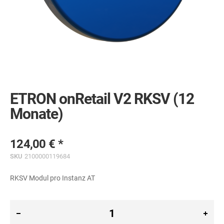
Skip
to
the
ETRON onRetail V2 RKSV (12
beginning
of
Monate)
the
images
gallery
124,00 €
SKU
2100000119684
RKSV Modul pro Instanz AT