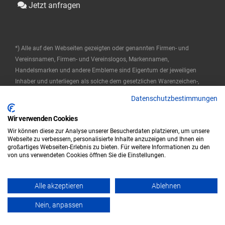
Jetzt anfragen
*) Alle auf den Webseiten gezeigten oder genannten Firmen- und
Vereinsnamen, Firmen- und Vereinslogos, Markennamen,
Handelsmarken und andere Embleme sind Eigentum der jeweiligen
Inhaber und unterliegen als solche dem gesetzlichen Warenzeichen-,
Marken- und patentrechtlichen Schutz. Diese Namen werden hier nur
Datenschutzbestimmungen
verwendet, um die Produkte zu beschreiben oder zu identifizieren, und
stellen keine Zugehörigkeit durch die Markeninhaber dar.
Wir verwenden Cookies
Wir können diese zur Analyse unserer Besucherdaten platzieren, um unsere
© 2025 ETRON Softwareentwicklungs- und Vertriebs GmbH
Webseite zu verbessern, personalisierte Inhalte anzuzeigen und Ihnen ein
großartiges Webseiten-Erlebnis zu bieten. Für weitere Informationen zu den
Impressum
Datenschutz
AGB
von uns verwendeten Cookies öffnen Sie die Einstellungen.
|
|
Alle akzeptieren
Ablehnen
© 2023 ETRON - Powered by ETRON - Webshop, Warenwirtschaft und
Kassensysteme
Nein, anpassen