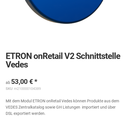
Skip
to
the
ETRON onRetail V2 Schnittstelle
beginning
of
Vedes
the
images
gallery
53,00 €
ab
SKU
m210000104389
Mit dem Modul ETRON onRetail Vedes können Produkte aus dem
VEDES Zentralkatalog sowie GH Listungen importiert und über
DSL exportiert werden.