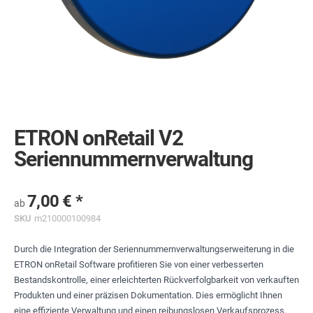
Skip
to
the
ETRON onRetail V2
beginning
of
Seriennummernverwaltung
the
images
gallery
7,00 €
ab
SKU
m210000100984
Durch die Integration der Seriennummernverwaltungserweiterung in die
ETRON onRetail Software profitieren Sie von einer verbesserten
Bestandskontrolle, einer erleichterten Rückverfolgbarkeit von verkauften
Produkten und einer präzisen Dokumentation. Dies ermöglicht Ihnen
eine effiziente Verwaltung und einen reibungslosen Verkaufsprozess.