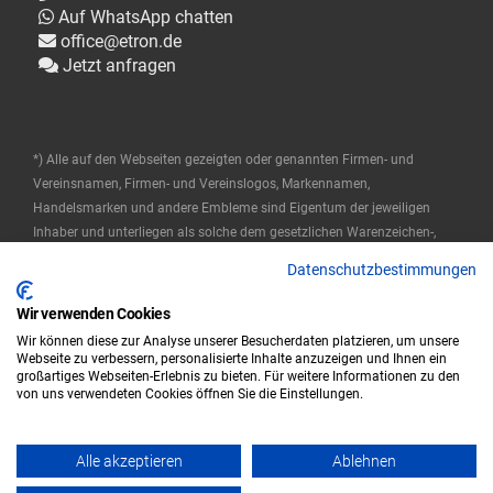
Auf WhatsApp chatten
office@etron.de
Jetzt anfragen
*) Alle auf den Webseiten gezeigten oder genannten Firmen- und
Vereinsnamen, Firmen- und Vereinslogos, Markennamen,
Handelsmarken und andere Embleme sind Eigentum der jeweiligen
Inhaber und unterliegen als solche dem gesetzlichen Warenzeichen-,
Marken- und patentrechtlichen Schutz. Diese Namen werden hier nur
Datenschutzbestimmungen
verwendet, um die Produkte zu beschreiben oder zu identifizieren, und
stellen keine Zugehörigkeit durch die Markeninhaber dar.
Wir verwenden Cookies
Wir können diese zur Analyse unserer Besucherdaten platzieren, um unsere
© 2025 ETRON Softwareentwicklungs- und Vertriebs GmbH
Webseite zu verbessern, personalisierte Inhalte anzuzeigen und Ihnen ein
großartiges Webseiten-Erlebnis zu bieten. Für weitere Informationen zu den
Impressum
Datenschutz
AGB
von uns verwendeten Cookies öffnen Sie die Einstellungen.
|
|
Alle akzeptieren
Ablehnen
© 2023 ETRON - Powered by ETRON - Webshop, Warenwirtschaft und
Kassensysteme