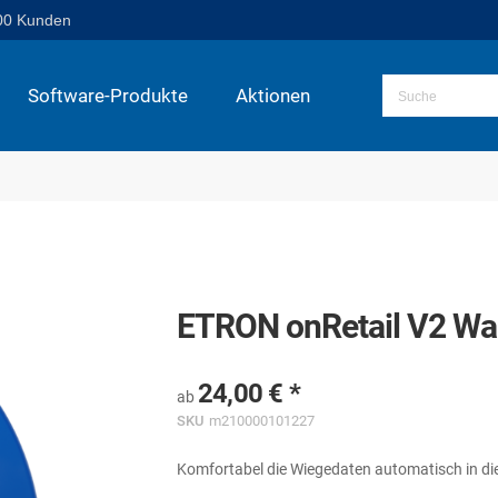
00 Kunden
Software-Produkte
Aktionen
ETRON onRetail V2 Wa
24,00 €
ab
SKU
m210000101227
Komfortabel die Wiegedaten automatisch in d