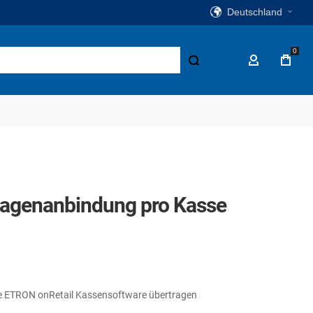
Deutschland
0
Suche
Mein Konto
agenanbindung pro Kasse
ie ETRON onRetail Kassensoftware übertragen