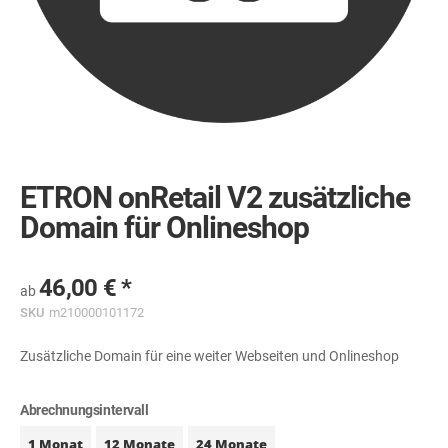
Skip
to
the
ETRON onRetail V2 zusätzliche
beginning
of
Domain für Onlineshop
the
images
gallery
46,00 €
ab
SKU
m210000101172
Zusätzliche Domain für eine weiter Webseiten und Onlineshop
Abrechnungsintervall
1 Monat
12 Monate
24 Monate