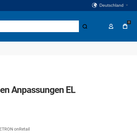
Deutschland
0
Suche
Mein Konto
gen Anpassungen EL
 ETRON onRetail