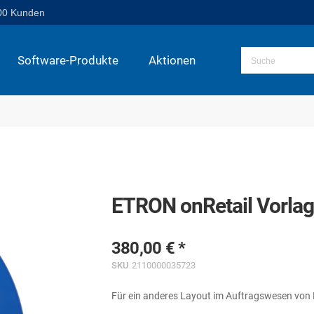
00 Kunden
Software-Produkte
Aktionen
ETRON onRetail Vorla
380,00 €
SKU
2110000035723
Für ein anderes Layout im Auftragswesen von