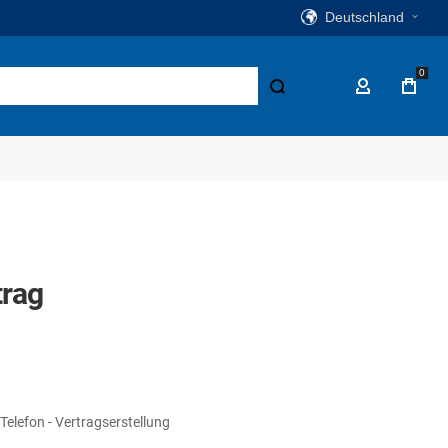
Deutschland
0
Suche
Mein Konto
trag
elefon - Vertragserstellung