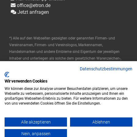
office@etron.de
Jetzt anfragen
*) Alle auf den Webseiten gezeigten oder genannten Firmen- und
Vereinsnamen, Firmen- und Vereinslogos, Markennamen,
Handelsmarken und andere Embleme sind Eigentum der jeweiligen
Inhaber und unterliegen als solche dem gesetzlichen Warenzeichen-,
Marken- und patentrechtlichen Schutz. Diese Namen werden hier nur
Datenschutzbestimmungen
verwendet, um die Produkte zu beschreiben oder zu identifizieren, und
stellen keine Zugehörigkeit durch die Markeninhaber dar.
Wir verwenden Cookies
Wir können diese zur Analyse unserer Besucherdaten platzieren, um unsere
© 2025 ETRON Softwareentwicklungs- und Vertriebs GmbH
Webseite zu verbessern, personalisierte Inhalte anzuzeigen und Ihnen ein
großartiges Webseiten-Erlebnis zu bieten. Für weitere Informationen zu den
Impressum
Datenschutz
AGB
von uns verwendeten Cookies öffnen Sie die Einstellungen.
|
|
Alle akzeptieren
Ablehnen
© 2023 ETRON - Powered by ETRON - Webshop, Warenwirtschaft und
Kassensysteme
Nein, anpassen