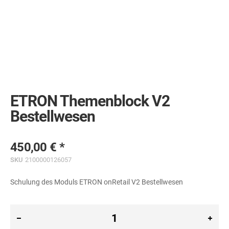
Skip
to
the
ETRON Themenblock V2
beginning
of
Bestellwesen
the
images
gallery
450,00 €
SKU
2100000126057
Schulung des Moduls ETRON onRetail V2 Bestellwesen