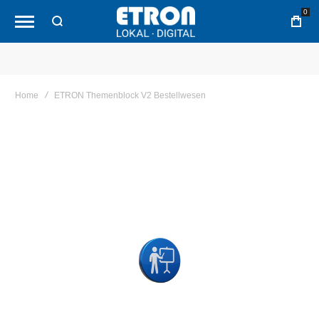
0
Home
ETRON Themenblock V2 Bestellwesen
Skip
to
the
end
of
the
images
gallery