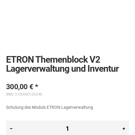
Skip
to
the
ETRON Themenblock V2
beginning
of
Lagerverwaltung und Inventur
the
images
gallery
300,00 €
SKU
2100000126248
Schulung des Moduls ETRON Lagerverwaltung