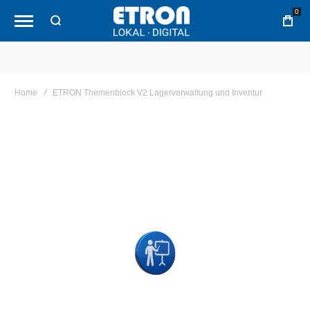
0
Home
ETRON Themenblock V2 Lagerverwaltung und Inventur
Skip
to
the
end
of
the
images
gallery