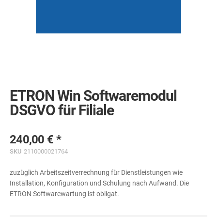
Skip
to
the
ETRON Win Softwaremodul
beginning
of
DSGVO für Filiale
the
images
gallery
240,00 €
SKU
2110000021764
zuzüglich Arbeitszeitverrechnung für Dienstleistungen wie
Installation, Konfiguration und Schulung nach Aufwand. Die
ETRON Softwarewartung ist obligat.