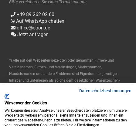
Bitte vereinbaren Sie einen Termin mit uns.
+49 89 262 02 60
Auf WhatsApp chatten
office@etron.de
Jetzt anfragen
*) Alle auf den Webseiten gezeigten oder genannten Firmen- und
Vereinsnamen, Firmen- und Vereinslogos, Markennamen,
Handelsmarken und andere Embleme sind Eigentum der jeweiligen
Inhaber und unterliegen als solche dem gesetzlichen Warenzeichen-,
Marken- und patentrechtlichen Schutz. Diese Namen werden hier nur
Datenschutzbestimmungen
verwendet, um die Produkte zu beschreiben oder zu identifizieren, und
stellen keine Zugehörigkeit durch die Markeninhaber dar.
Wir verwenden Cookies
Wir können diese zur Analyse unserer Besucherdaten platzieren, um unsere
© 2025 ETRON Softwareentwicklungs- und Vertriebs GmbH
Webseite zu verbessern, personalisierte Inhalte anzuzeigen und Ihnen ein
großartiges Webseiten-Erlebnis zu bieten. Für weitere Informationen zu den
Impressum
Datenschutz
AGB
von uns verwendeten Cookies öffnen Sie die Einstellungen.
|
|