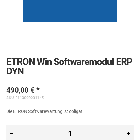
Skip
to
the
ETRON Win Softwaremodul ERP
beginning
of
DYN
the
images
gallery
490,00 €
SKU
2110000031145
Die ETRON Softwarewartung ist obligat.