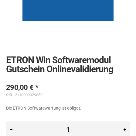
Skip
to
the
ETRON Win Softwaremodul
beginning
of
Gutschein Onlinevalidierung
the
images
gallery
290,00 €
SKU
2110000029869
Die ETRON Softwarewartung ist obligat.