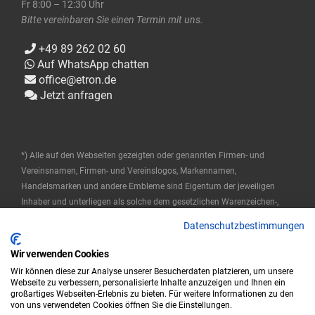
Fr 8:00 – 12:30 Uhr
Bitte vereinbaren Sie einen Termin mit uns.
+49 89 262 02 60
Auf WhatsApp chatten
office@etron.de
Jetzt anfragen
*) Alle auf den Webseiten gezeigten oder genannten Firmen- und
Vereinsnamen, Firmen- und Vereinslogos, Markennamen,
Handelsmarken und andere Embleme sind Eigentum der jeweiligen
Inhaber und unterliegen als solche dem gesetzlichen Warenzeichen-,
Marken- und patentrechtlichen Schutz. Diese Namen werden hier nur
Datenschutzbestimmungen
verwendet, um die Produkte zu beschreiben oder zu identifizieren, und
stellen keine Zugehörigkeit durch die Markeninhaber dar.
Wir verwenden Cookies
Wir können diese zur Analyse unserer Besucherdaten platzieren, um unsere
© 2025 ETRON Softwareentwicklungs- und Vertriebs GmbH
Webseite zu verbessern, personalisierte Inhalte anzuzeigen und Ihnen ein
großartiges Webseiten-Erlebnis zu bieten. Für weitere Informationen zu den
Impressum
Datenschutz
AGB
von uns verwendeten Cookies öffnen Sie die Einstellungen.
|
|