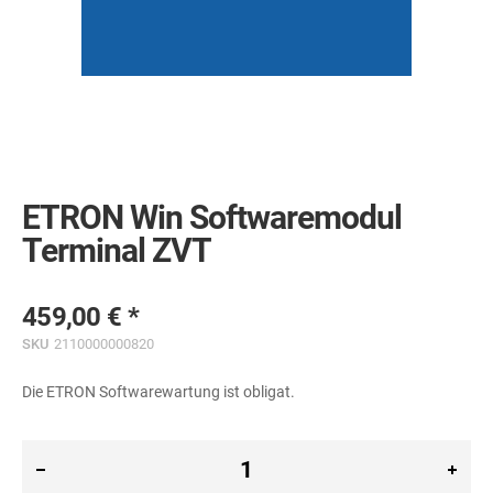
Skip
to
the
ETRON Win Softwaremodul
beginning
of
Terminal ZVT
the
images
gallery
459,00 €
SKU
2110000000820
Die ETRON Softwarewartung ist obligat.