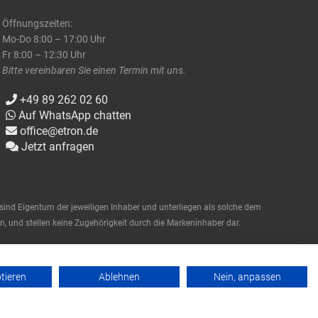
Öffnungszeiten:
Mo-Do 8:00 – 17:00 Uhr
Fr 8:00 – 12:30 Uhr
Bitte vereinbaren Sie einen Termin mit uns.
+49 89 262 02 60
Auf WhatsApp chatten
office@etron.de
Jetzt anfragen
nd Eigentum der jeweiligen Inhaber und unterliegen als solche dem
, und stellen keine Zugehörigkeit durch die Markeninhaber dar.
ptieren
Ablehnen
Nein, anpassen