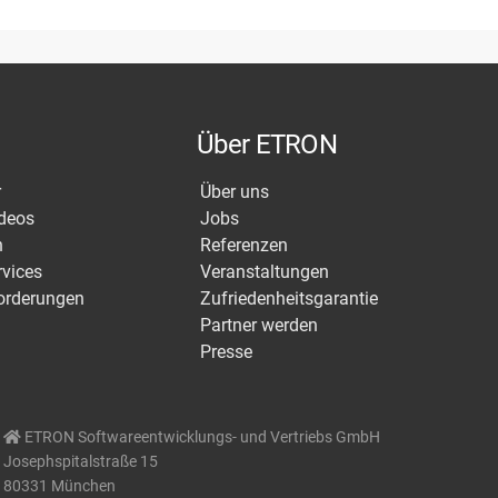
Über ETRON
r
Über uns
ideos
Jobs
n
Referenzen
rvices
Veranstaltungen
orderungen
Zufriedenheitsgarantie
Partner werden
Presse
ETRON Softwareentwicklungs- und Vertriebs GmbH
Josephspitalstraße 15
80331 München