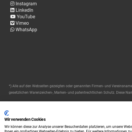
Instagram
LinkedIn
YouTube
Vimeo
WhatsApp
*) Alle auf den Webseiten gezeigten oder genannten Firmen- und Vereinsnam
gesetzlichen Warenzeichen-, Marken- und patentrechtlichen Schutz. Diese Name
© 2025 ETRON Softwareentwicklungs- und Vertriebs GmbH
Impressum
Datenschutz
AGB
|
|
Wir verwenden Cookies
Wir können diese zur Analyse unserer Besucherdaten platzieren, um unsere Webse
Ihnen ein großartiges Webseiten-Erlebnis zu bieten. Für weitere Informationen z