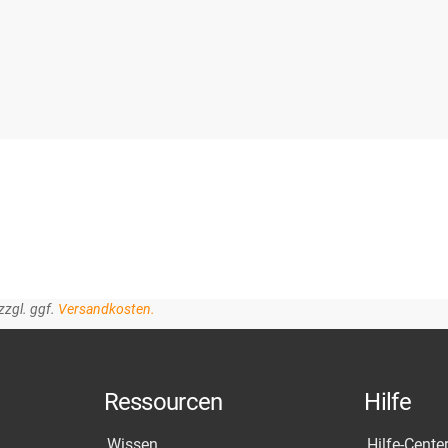
zzgl. ggf.
Versandkosten.
Ressourcen
Hilfe
Wissen
Hilfe-Cente