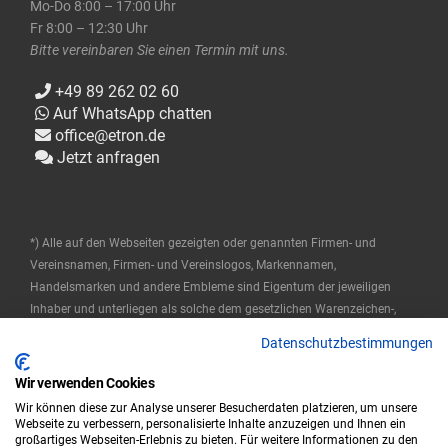
Mo-Do 8:00 – 17:00 Uhr
Fr 8:00 – 12:30 Uhr
Bitte vereinbaren Sie einen Termin mit uns.
+49 89 262 02 60
Auf WhatsApp chatten
office@etron.de
Jetzt anfragen
*) Alle auf den Webseiten gezeigten oder genannten Firmen- und
Vereinsnamen, Firmen- und Vereinslogos, Markennamen,
Handelsmarken und andere Embleme sind Eigentum der jeweiligen
Inhaber und unterliegen als solche dem gesetzlichen Warenzeichen-,
Marken- und patentrechtlichen Schutz. Diese Namen werden hier nur
Datenschutzbestimmungen
verwendet, um die Produkte zu beschreiben oder zu identifizieren, und
stellen keine Zugehörigkeit durch die Markeninhaber dar.
Wir verwenden Cookies
Wir können diese zur Analyse unserer Besucherdaten platzieren, um unsere
© 2025 ETRON Softwareentwicklungs- und Vertriebs GmbH
Webseite zu verbessern, personalisierte Inhalte anzuzeigen und Ihnen ein
großartiges Webseiten-Erlebnis zu bieten. Für weitere Informationen zu den