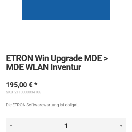
Skip
to
the
ETRON Win Upgrade MDE >
beginning
of
MDE WLAN Inventur
the
images
gallery
195,00 €
SKU
2110000034108
Die ETRON Softwarewartung ist obligat.