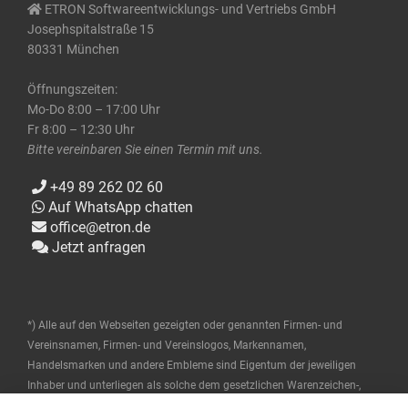
ETRON Softwareentwicklungs- und Vertriebs GmbH
Josephspitalstraße 15
80331 München
Öffnungszeiten:
Mo-Do 8:00 – 17:00 Uhr
Fr 8:00 – 12:30 Uhr
Bitte vereinbaren Sie einen Termin mit uns.
+49 89 262 02 60
Auf WhatsApp chatten
office@etron.de
Jetzt anfragen
*) Alle auf den Webseiten gezeigten oder genannten Firmen- und
Vereinsnamen, Firmen- und Vereinslogos, Markennamen,
Handelsmarken und andere Embleme sind Eigentum der jeweiligen
Inhaber und unterliegen als solche dem gesetzlichen Warenzeichen-,
Marken- und patentrechtlichen Schutz. Diese Namen werden hier nur