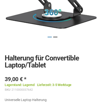
Skip
to
the
Halterung für Convertible
beginning
of
Laptop/Tablet
the
images
gallery
39,00 €
Lagerstand:
Lagernd
Lieferzeit:
3-5 Werktage
SKU
2110000037642
Universelle Laptop Halterung