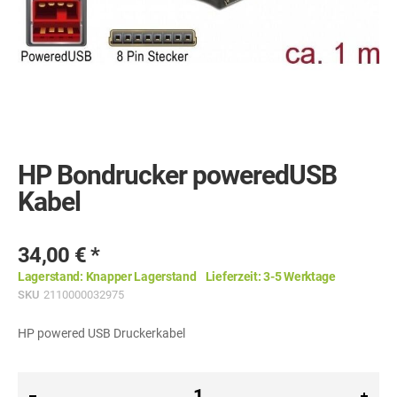
Skip
to
the
HP Bondrucker poweredUSB
beginning
of
Kabel
the
images
gallery
34,00 €
Lagerstand:
Knapper Lagerstand
Lieferzeit:
3-5 Werktage
SKU
2110000032975
HP powered USB Druckerkabel