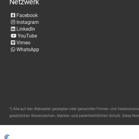
Netzwerk
Facebook
Instagram
LinkedIn
YouTube
Vimeo
WhatsApp
*) Alle auf den Webseiten gezeigten oder genannten Firmen- und Vereinsnam
gesetzlichen Warenzeichen-, Marken- und patentrechtlichen Schutz. Diese Name
© 2025 ETRON Softwareentwicklungs- und Vertriebs GmbH