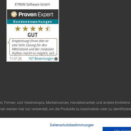
en, Firmen- und Vereinslogos, Markennamen, Handelsmarken und andere Embleme si
n werden hier nur verwendet, um die Produkte zu beschreiben oder zu identifizieren
Datenschutzbestimmungen