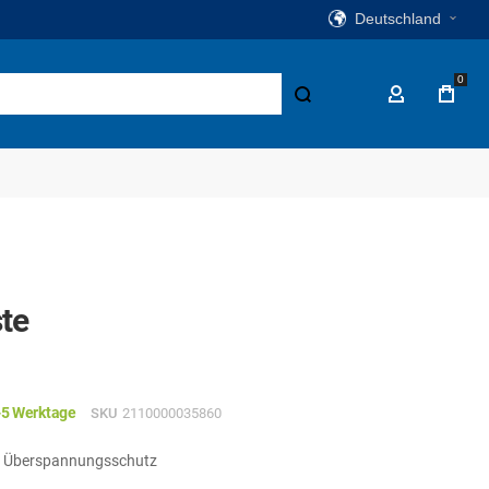
Deutschland
0
Suche
Mein Konto
te
-5 Werktage
SKU
2110000035860
d Überspannungsschutz