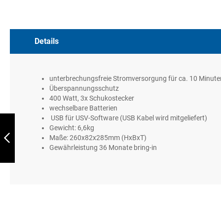
to
the
beginning
of
Details
the
images
gallery
unterbrechungsfreie Stromversorgung für ca. 10 Minute
Überspannungsschutz
400 Watt, 3x Schukostecker
wechselbare Batterien
22" Touchmonitor
USB für USV-Software (USB Kabel wird mitgeliefert)
Gewicht: 6,6kg
Maße: 260x82x285mm (HxBxT)
Gewährleistung 36 Monate bring-in
Zurück