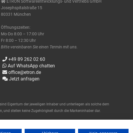
ETRON Softwareentwicklungs- und Vertriebs GmbH
Josephspitalstraße 15
80331 München
Öffnungszeiten:
Mo-Do 8:00 – 17:00 Uhr
Fr 8:00 – 12:30 Uhr
Bitte vereinbaren Sie einen Termin mit uns.
+49 89 262 02 60
Auf WhatsApp chatten
office@etron.de
Jetzt anfragen
nd Eigentum der jeweiligen Inhaber und unterliegen als solche dem
, und stellen keine Zugehörigkeit durch die Markeninhaber dar.