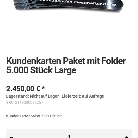
Skip
to
the
Kundenkarten Paket mit Folder
beginning
of
5.000 Stück Large
the
images
gallery
2.450,00 €
Lagerstand:
Nicht auf Lager
Lieferzeit:
auf Anfrage
SKU
2113000036257
Kundenkartenpaket 5.000 Stück