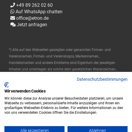
+49 89 262 02 60
Auf WhatsApp chatten
office@etron.de
Jetzt anfragen
*) Alle auf den Webseiten gezeigten oder genannten Firmen- und
Vereinsnamen, Firmen- und Vereinslogos, Markennamen,
Handelsmarken und andere Embleme sind Eigentum der jeweiligen
Inhaber und unterliegen als solche dem gesetzlichen Warenzeichen-,
Marken- und patentrechtlichen Schutz. Diese Namen werden hier nur
Datenschutzbestimmungen
verwendet, um die Produkte zu beschreiben oder zu identifizieren, und
stellen keine Zugehörigkeit durch die Markeninhaber dar.
Wir verwenden Cookies
Wir können diese zur Analyse unserer Besucherdaten platzieren, um unsere
© 2025 ETRON Softwareentwicklungs- und Vertriebs GmbH
Webseite zu verbessern, personalisierte Inhalte anzuzeigen und Ihnen ein
großartiges Webseiten-Erlebnis zu bieten. Für weitere Informationen zu den
Impressum
Datenschutz
AGB
von uns verwendeten Cookies öffnen Sie die Einstellungen.
|
|
Alle akzeptieren
Ablehnen
© 2023 ETRON - Powered by ETRON - Webshop, Warenwirtschaft und