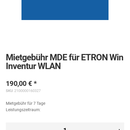
Skip
to
the
Mietgebühr MDE für ETRON Win
beginning
of
Inventur WLAN
the
images
gallery
190,00 €
SKU
2100000160327
Mietgebühr für 7 Tage
Leistungszeitraum: