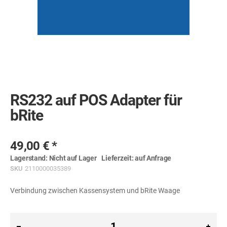
Skip
to
the
RS232 auf POS Adapter für
beginning
of
bRite
the
images
gallery
49,00 €
Lagerstand:
Nicht auf Lager
Lieferzeit:
auf Anfrage
SKU
2110000035389
Verbindung zwischen Kassensystem und bRite Waage