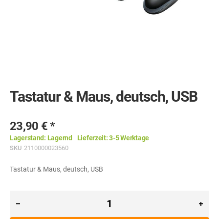
Skip
to
the
Tastatur & Maus, deutsch, USB
beginning
of
the
images
23,90 €
gallery
Lagerstand:
Lagernd
Lieferzeit:
3-5 Werktage
SKU
2110000023560
Tastatur & Maus, deutsch, USB