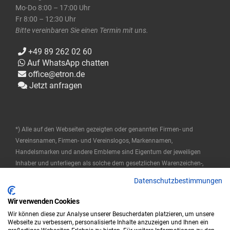
Mo-Do 8:00 – 17:00 Uhr
Fr 8:00 – 12:30 Uhr
Bitte vereinbaren Sie einen Termin mit uns.
+49 89 262 02 60
Auf WhatsApp chatten
office@etron.de
Jetzt anfragen
*) Alle auf den Webseiten gezeigten oder genannten Firmen- und
Vereinsnamen, Firmen- und Vereinslogos, Markennamen,
Handelsmarken und andere Embleme sind Eigentum der jeweiligen
Inhaber und unterliegen als solche dem gesetzlichen Warenzeichen-,
Marken- und patentrechtlichen Schutz. Diese Namen werden hier nur
Datenschutzbestimmungen
verwendet, um die Produkte zu beschreiben oder zu identifizieren, und
stellen keine Zugehörigkeit durch die Markeninhaber dar.
Wir verwenden Cookies
Wir können diese zur Analyse unserer Besucherdaten platzieren, um unsere
© 2025 ETRON Softwareentwicklungs- und Vertriebs GmbH
Webseite zu verbessern, personalisierte Inhalte anzuzeigen und Ihnen ein