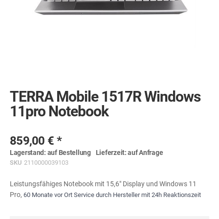
Skip
to
the
TERRA Mobile 1517R Windows
beginning
of
11pro Notebook
the
images
gallery
859,00 €
Lagerstand:
auf Bestellung
Lieferzeit:
auf Anfrage
SKU
2110000039103
Leistungsfähiges Notebook mit 15,6" Display und Windows 11
Pro,
60 Monate vor Ort Service durch Hersteller mit 24h Reaktionszeit