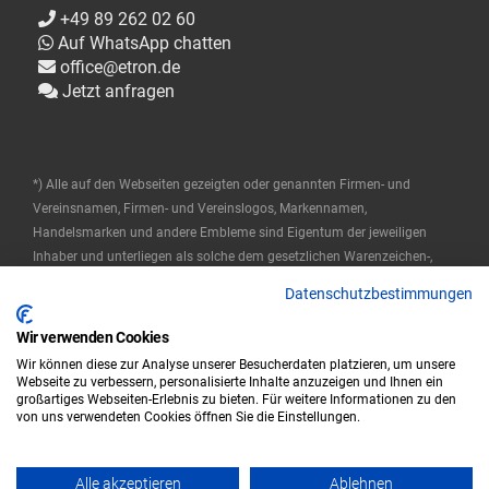
+49 89 262 02 60
Auf WhatsApp chatten
office@etron.de
Jetzt anfragen
*) Alle auf den Webseiten gezeigten oder genannten Firmen- und
Vereinsnamen, Firmen- und Vereinslogos, Markennamen,
Handelsmarken und andere Embleme sind Eigentum der jeweiligen
Inhaber und unterliegen als solche dem gesetzlichen Warenzeichen-,
Marken- und patentrechtlichen Schutz. Diese Namen werden hier nur
Datenschutzbestimmungen
verwendet, um die Produkte zu beschreiben oder zu identifizieren, und
stellen keine Zugehörigkeit durch die Markeninhaber dar.
Wir verwenden Cookies
Wir können diese zur Analyse unserer Besucherdaten platzieren, um unsere
© 2025 ETRON Softwareentwicklungs- und Vertriebs GmbH
Webseite zu verbessern, personalisierte Inhalte anzuzeigen und Ihnen ein
großartiges Webseiten-Erlebnis zu bieten. Für weitere Informationen zu den
Impressum
Datenschutz
AGB
von uns verwendeten Cookies öffnen Sie die Einstellungen.
|
|
Alle akzeptieren
Ablehnen
© 2023 ETRON - Powered by ETRON - Webshop, Warenwirtschaft und