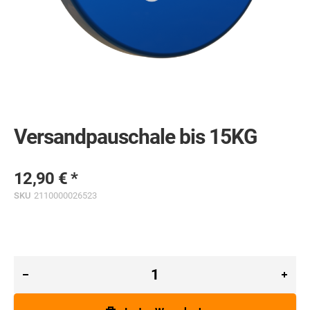
Skip
to
the
Versandpauschale bis 15KG
beginning
of
the
images
12,90 €
gallery
SKU
2110000026523