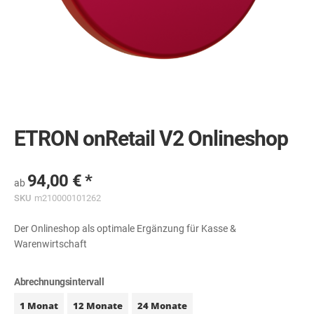
Skip
to
the
ETRON onRetail V2 Onlineshop
beginning
of
the
images
94,00 €
ab
gallery
SKU
m210000101262
Der Onlineshop als optimale Ergänzung für Kasse &
Warenwirtschaft
Abrechnungsintervall
1 Monat
12 Monate
24 Monate