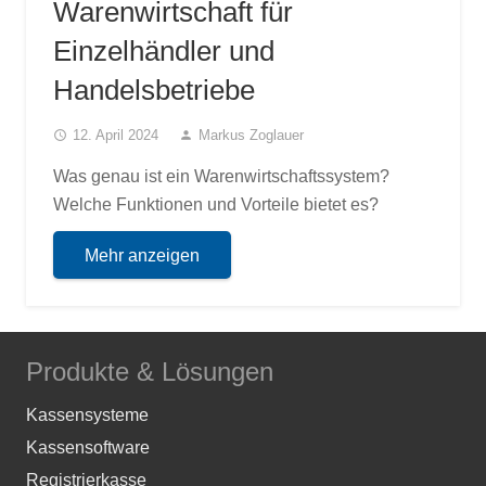
Warenwirtschaft für
Einzelhändler und
Handelsbetriebe
12. April 2024
Markus Zoglauer
access_time
person
Was genau ist ein Warenwirtschaftssystem?
Welche Funktionen und Vorteile bietet es?
Mehr anzeigen
Produkte & Lösungen
Kassensysteme
Kassensoftware
Registrierkasse