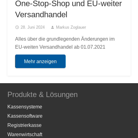
One-Stop-Shop und EU-weiter
Versandhandel
28. Juni 2024
Markus Zoglauer
access_time
person
Alles über die grundlegenden Änderungen im
EU-weiten Versandhandel ab 01.07.2021
Mehr anzeigen
Produkte & Lösungen
Kassensysteme
Kassensoftware
Registrierkasse
Warenwirtschaft