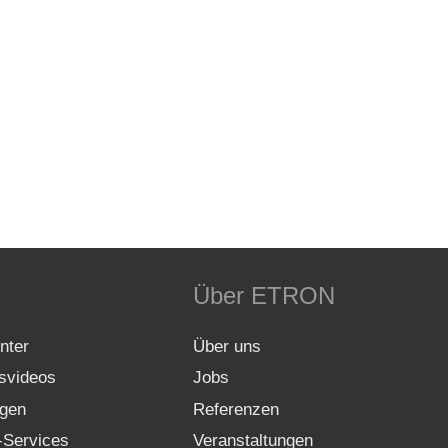
Über ETRON
nter
Über uns
gsvideos
Jobs
gen
Referenzen
-Services
Veranstaltungen