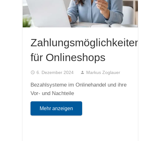
Zahlungsmöglichkeiten
für Onlineshops
access_time
6. Dezember 2024
person
Markus Zoglauer
Bezahlsysteme im Onlinehandel und ihre
Vor- und Nachteile
Mehr anzeigen