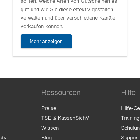
sollten, welche Arten von Gutscheinen es
gibt und wie Sie diese effektiv gestalten,
verwalten und über verschiedene Kanäle
verkaufen können.
Mehr anzeigen
Ressourcen
Hilfe
Preise
Hilfe-Ce
TSE & KassenSichV
Trainin
Wissen
Schulun
uty
Blog
Support