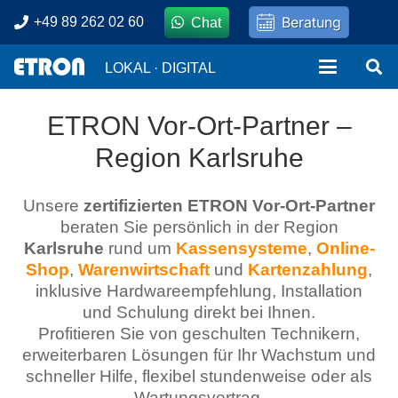
Beratung
+49 89 262 02 60
Chat
LOKAL · DIGITAL
ETRON Vor-Ort-Partner –
Region Karlsruhe
Unsere
zertifizierten ETRON Vor-Ort-Partner
beraten Sie persönlich in der Region
Karlsruhe
rund um
Kassensysteme
,
Online-
Shop
,
Warenwirtschaft
und
Kartenzahlung
,
inklusive Hardwareempfehlung, Installation
und Schulung direkt bei Ihnen.
Profitieren Sie von geschulten Technikern,
erweiterbaren Lösungen für Ihr Wachstum und
schneller Hilfe, flexibel stundenweise oder als
Wartungsvertrag.