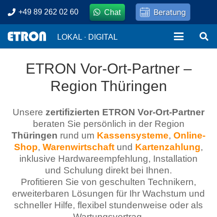
Beratung
+49 89 262 02 60
Chat
LOKAL · DIGITAL
ETRON Vor-Ort-Partner –
Region Thüringen
Unsere
zertifizierten ETRON Vor-Ort-Partner
beraten Sie persönlich in der Region
Thüringen
rund um
Kassensysteme
,
Online-
Shop
,
Warenwirtschaft
und
Kartenzahlung
,
inklusive Hardwareempfehlung, Installation
und Schulung direkt bei Ihnen.
Profitieren Sie von geschulten Technikern,
erweiterbaren Lösungen für Ihr Wachstum und
schneller Hilfe, flexibel stundenweise oder als
Wartungsvertrag.