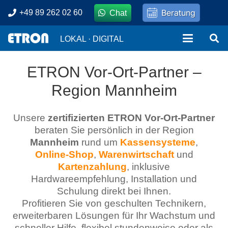
Beratung
+49 89 262 02 60
Chat
LOKAL · DIGITAL
ETRON Vor-Ort-Partner –
Region Mannheim
Unsere
zertifizierten ETRON Vor-Ort-Partner
beraten Sie persönlich in der Region
Mannheim
rund um
Kassensysteme
,
Online-Shop
,
Warenwirtschaft
und
Kartenzahlung
, inklusive
Hardwareempfehlung, Installation und
Schulung direkt bei Ihnen.
Profitieren Sie von geschulten Technikern,
erweiterbaren Lösungen für Ihr Wachstum und
schneller Hilfe, flexibel stundenweise oder als