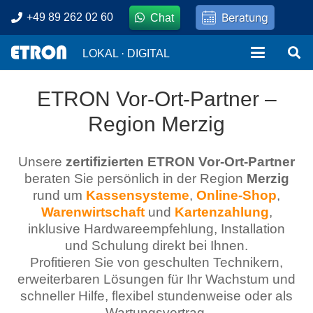
Beratung
+49 89 262 02 60
Chat
LOKAL · DIGITAL
ETRON Vor-Ort-Partner –
Region Merzig
Unsere
zertifizierten ETRON Vor-Ort-Partner
beraten Sie persönlich in der Region
Merzig
rund um
Kassensysteme
,
Online-Shop
,
Warenwirtschaft
und
Kartenzahlung
,
inklusive Hardwareempfehlung, Installation
und Schulung direkt bei Ihnen.
Profitieren Sie von geschulten Technikern,
erweiterbaren Lösungen für Ihr Wachstum und
schneller Hilfe, flexibel stundenweise oder als
Wartungsvertrag.