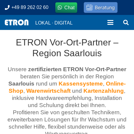
Beratung
+49 89 262 02 60
Chat
LOKAL · DIGITAL
ETRON Vor-Ort-Partner –
Region Saarlouis
Unsere
zertifizierten ETRON Vor-Ort-Partner
beraten Sie persönlich in der Region
Saarlouis
rund um
Kassensysteme
,
Online-
Shop
,
Warenwirtschaft
und
Kartenzahlung
,
inklusive Hardwareempfehlung, Installation
und Schulung direkt bei Ihnen.
Profitieren Sie von geschulten Technikern,
erweiterbaren Lösungen für Ihr Wachstum und
schneller Hilfe, flexibel stundenweise oder als
Wartungsvertrag.