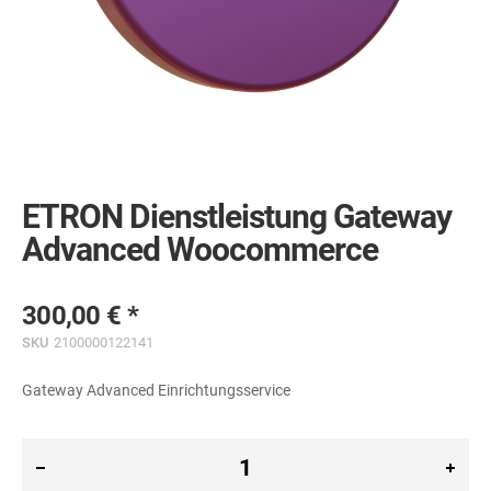
Skip
to
the
ETRON Dienstleistung Gateway
beginning
of
Advanced Woocommerce
the
images
gallery
300,00 €
SKU
2100000122141
Gateway Advanced Einrichtungsservice