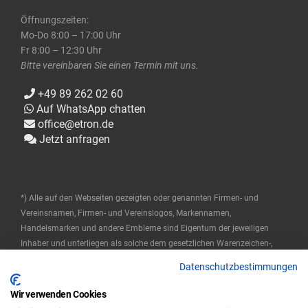
Öffnungszeiten:
Mo-Do 8:00 – 17:00 Uhr
Fr 8:00 – 12:30 Uhr
Bitte vereinbaren Sie einen Termin mit uns.
+49 89 262 02 60
Auf WhatsApp chatten
office@etron.de
Jetzt anfragen
*) Alle auf den Webseiten gezeigten oder genannten Firmen- und
Vereinsnamen, Firmen- und Vereinslogos, Markennamen,
Handelsmarken und andere Embleme sind Eigentum der jeweiligen
Inhaber und unterliegen als solche dem gesetzlichen Warenzeichen-,
Marken- und patentrechtlichen Schutz. Diese Namen werden hier nur
Datenschutzbestimmungen
verwendet, um die Produkte zu beschreiben oder zu identifizieren, und
stellen keine Zugehörigkeit durch die Markeninhaber dar.
Wir verwenden Cookies